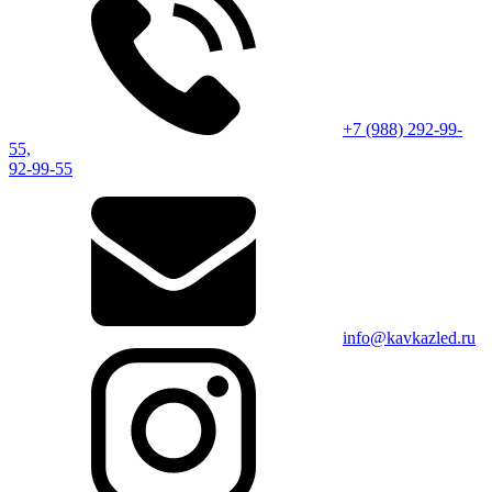
+7 (988) ‎292-99-
55,
92-99-55
info@kavkazled.ru