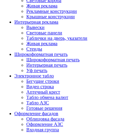
Световые короба
Живая реклама
Рекламные конструкции
Крышные конструкции
Интерьерная реклама
Вывески
Световые панели
Таблички на дверь, указатели
Живая реклама
Стенды
Широкоформатная печать
Широкоформатная печать
Интерьерная печать
Уф печать
Электронное табло
Бегущие строки
Видео строка
Аптечный крест
Табло обмена валют
Табло АЗС
Готовые решения
Оформление фасадов
Облицовка фасада
Оформление АЗС
Входная группа